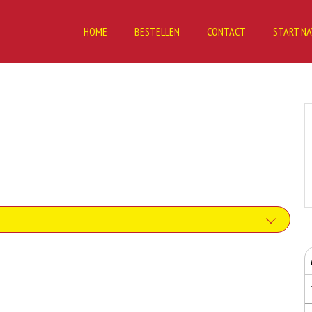
HOME
BESTELLEN
CONTACT
START NA
tten. Soja wordt in de voedingsmiddelenindustrie veel gebruikt als structuurverbeteraar,
rkomende voedselallergie.