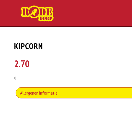
KIPCORN
2.70
0
Allergenen informatie
Soja behoort tot de peulvruchten. Sojabonen zijn rijk aan goed bruikbare eiwi
emulgator en als vulling.
Zuivel past in een gezonde voeding. Koemelk-allergie is echter de meest voo