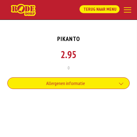
TERUG NAAR MENU
PIKANTO
2.95
0
Allergenen informatie
Soja behoort tot de peulvruchten. Sojabonen zijn rijk aan goed bruikbare
eiwitten. Soja wordt in de voedingsmiddelenindustrie veel gebruikt als
structuurverbeteraar, emulgator en als vulling.
Dit product bevat rundvlees
Dit product bevat varkensvlees