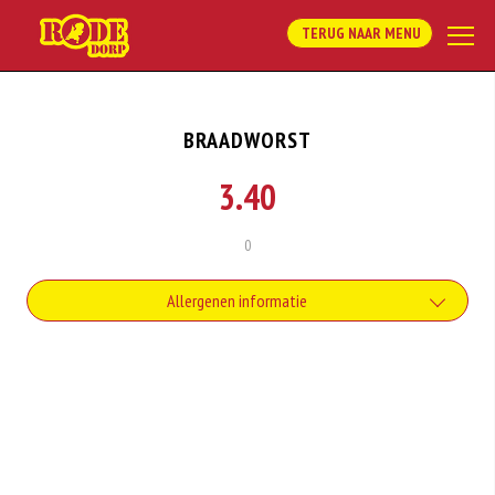
TERUG NAAR MENU
BRAADWORST
3.40
0
Allergenen informatie
Soja behoort tot de peulvruchten. Sojabonen zijn rijk aan goed bruikbare
eiwitten. Soja wordt in de voedingsmiddelenindustrie veel gebruikt als
structuurverbeteraar, emulgator en als vulling.
Dit product bevat varkensvlees