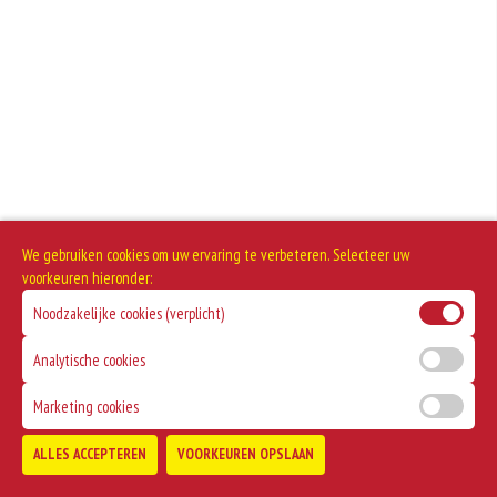
gebruikte soorten eieren. Kippenei-eiwit kan hierbij allergische reacties
veroorzaken.
Selderij is een groente die deel uitmaakt van de schermbloemenfamilie.
Allergie voor selderij komt relatief veel voor bij mensen met voedselallergie.
Dit product bevat varkensvlees
We gebruiken cookies om uw ervaring te verbeteren. Selecteer uw
voorkeuren hieronder:
Noodzakelijke cookies (verplicht)
Analytische cookies
Marketing cookies
ALLES ACCEPTEREN
VOORKEUREN OPSLAAN
TOEVOEGEN