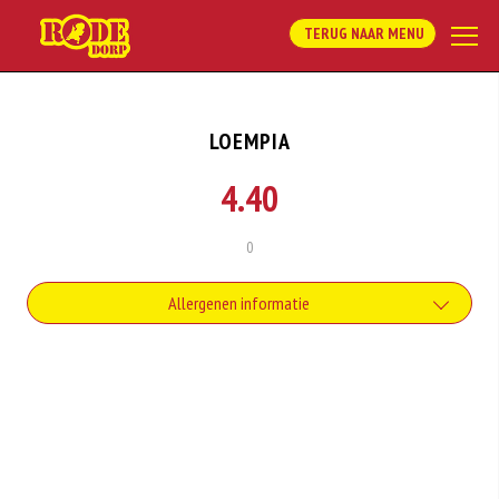
TERUG NAAR MENU
LOEMPIA
4.40
0
Allergenen informatie
Gluten is een eiwit dat van nature voorkomt in bepaalde granen.
Voorbeelden van glutenhoudende granen zijn tarwe, kamut, spelt, gerst en
rogge. Gluten geven elasticiteit aan de producten die van het meel gemaakt
worden. Hoe meer gluten het meel bevat, des
Soja behoort tot de peulvruchten. Sojabonen zijn rijk aan goed bruikbare
eiwitten. Soja wordt in de voedingsmiddelenindustrie veel gebruikt als
structuurverbeteraar, emulgator en als vulling.
Eieren worden verwerkt in heel veel producten. Kippeneieren zijn de meest