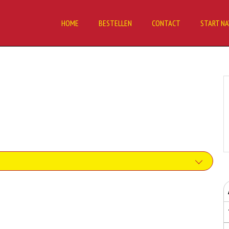
HOME
BESTELLEN
CONTACT
START NA
tten. Soja wordt in de voedingsmiddelenindustrie veel gebruikt als structuurverbeteraar,
bruikte soorten eieren. Kippenei-eiwit kan hierbij allergische reacties veroorzaken.