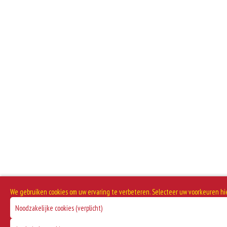
Zuivel past in een gezonde voeding. Koemelk-allergie is echter de meest voo
Mosterd wordt onder andere gemaakt uit mosterdzaden. Mosterdzaad wordt v
We gebruiken cookies om uw ervaring te verbeteren. Selecteer uw voorkeuren hi
Noodzakelijke cookies (verplicht)