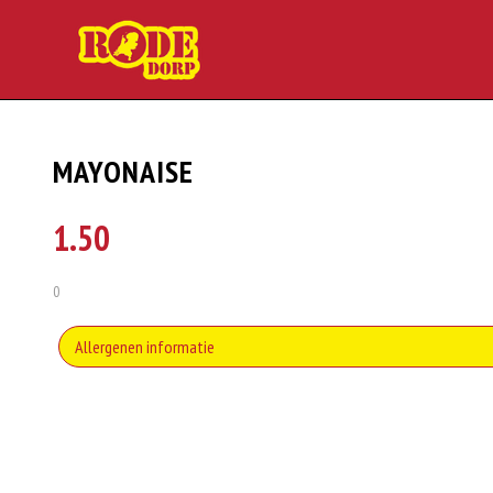
MAYONAISE
1.50
0
Allergenen informatie
Soja behoort tot de peulvruchten. Sojabonen zijn rijk aan goed bruikbare eiwi
emulgator en als vulling.
Eieren worden verwerkt in heel veel producten. Kippeneieren zijn de meest ge