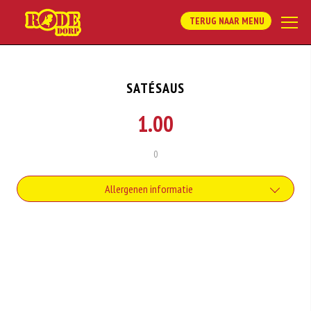
TERUG NAAR MENU
SATÉSAUS
1.00
0
Allergenen informatie
Soja behoort tot de peulvruchten. Sojabonen zijn rijk aan goed bruikbare
eiwitten. Soja wordt in de voedingsmiddelenindustrie veel gebruikt als
structuurverbeteraar, emulgator en als vulling.
Zuivel past in een gezonde voeding. Koemelk-allergie is echter de meest
voorkomende voedselallergie.
Pinda’s vallen niet onder de categorie noten, maar behoren tot de groep
peulvruchten. Een minimale hoeveelheid pinda kan bij sommige mensen