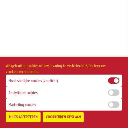
met een pinda-allergie, al tot zeer ernstige reacties leiden.
Dit is een pikant gerecht
We gebruiken cookies om uw ervaring te verbeteren. Selecteer uw
voorkeuren hieronder:
Noodzakelijke cookies (verplicht)
Analytische cookies
Marketing cookies
ALLES ACCEPTEREN
VOORKEUREN OPSLAAN
TOEVOEGEN