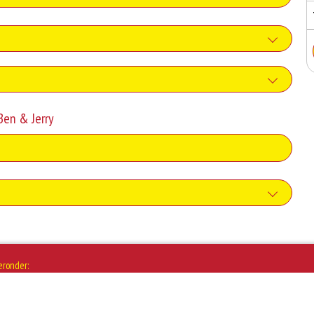
ca-Cola
+€2.20
flooksaus
 Ben & Jerry
-Cola Zero
+€0.90
+€2.20
iensaus
Fanta
+€0.80
+€2.20
iskeysaus
Sprite
+€0.80
+€2.20
Sambal
Ice Tea Green
eronder:
+€0.75
+€2.20
ayonaise
e Tea Sparkling