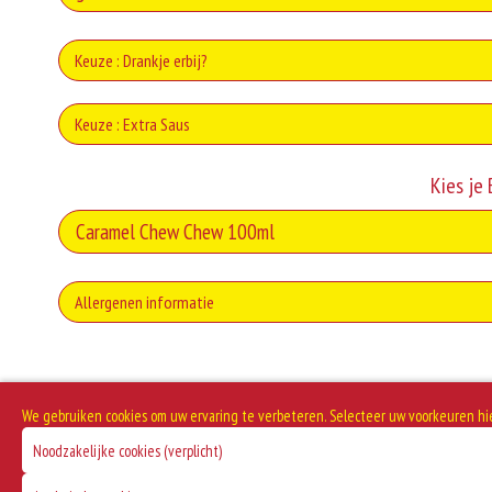
Keuze : Drankje erbij?
Co
Keuze : Extra Saus
Kno
Kies je
Coca
U
Allergenen informatie
Wh
Geen aangegeven allergenen.
Lipton 
We gebruiken cookies om uw ervaring te verbeteren. Selecteer uw voorkeuren hi
Noodzakelijke cookies (verplicht)
M
Lipton Ic