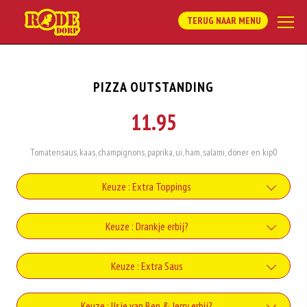
TERUG NAAR MENU
PIZZA OUTSTANDING
11.95
Tomatensaus, kaas, champignons, paprika, ui, ham, salami, döner en kip0
Keuze : Extra Toppings
Uien
Keuze : Drankje erbij?
+€1.00
Coca-Cola
Keuze : Extra Saus
Paprika
+€2.20
+€1.00
Knoflooksaus
Keuze : IJsje van Ben & Jerry erbij?