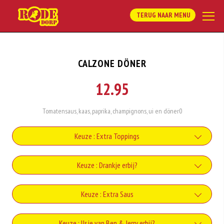
TERUG NAAR MENU
CALZONE DÖNER
12.95
Tomatensaus, kaas, paprika, champignons, ui en döner0
Keuze : Extra Toppings
Uien
Keuze : Drankje erbij?
+€1.00
Coca-Cola
Keuze : Extra Saus
Paprika
+€2.20
+€1.00
Knoflooksaus
Keuze : IJsje van Ben & Jerry erbij?