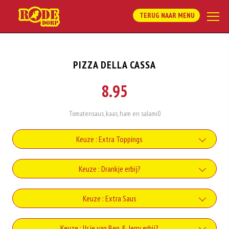
TERUG NAAR MENU
PIZZA DELLA CASSA
8.95
Tomatensaus, kaas, ham en salami0
Keuze : Extra Toppings
Uien
Keuze : Drankje erbij?
+€1.00
Coca-Cola
Keuze : Extra Saus
Paprika
+€2.20
+€1.00
Knoflooksaus
Keuze : IJsje van Ben & Jerry erbij?