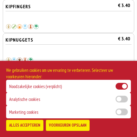
€ 3.40
KIPFINGERS
€ 3.40
KIPNUGGETS
We gebruiken cookies om uw ervaring te verbeteren. Selecteer uw
€ 4.10
BERENKLAUW MET SATE
voorkeuren hieronder:
Noodzakelijke cookies (verplicht)
Analytische cookies
€ 2.95
PIKANTO
Marketing cookies
0
€ 0,00
ALLES ACCEPTEREN
VOORKEUREN OPSLAAN