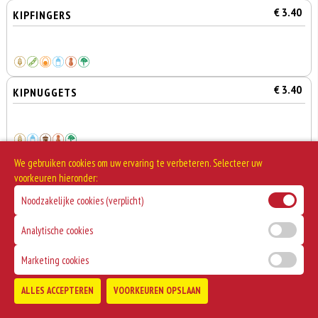
€ 3.40
KIPFINGERS
€ 3.40
KIPNUGGETS
We gebruiken cookies om uw ervaring te verbeteren. Selecteer uw
€ 4.10
BERENKLAUW MET SATE
voorkeuren hieronder:
Noodzakelijke cookies (verplicht)
Analytische cookies
€ 2.95
PIKANTO
Marketing cookies
0
€ 0,00
ALLES ACCEPTEREN
VOORKEUREN OPSLAAN